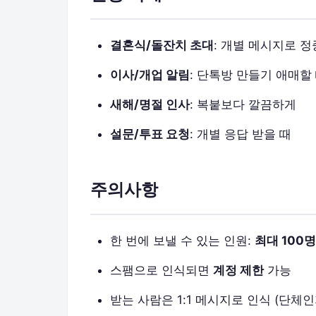
결혼식/돌잔치 초대
: 개별 메시지로 
이사/개업 알림
: 단톡방 만들기 애매할
새해/명절 인사
: 복붙보다 깔끔하게
설문/투표 요청
: 개별 응답 받을 때
주의사항
한 번에 보낼 수 있는 인원:
최대 100명
스팸으로 인식되면
계정 제한
가능
받는 사람은 1:1 메시지로 인식 (단체인